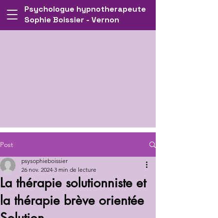
Psychologue hypnotherapeute
Connexion
Sophie Boissier - Vernon
Post
psysophieboissier
26 nov. 2024
3 min de lecture
La thérapie solutionniste et
la thérapie brève orientée